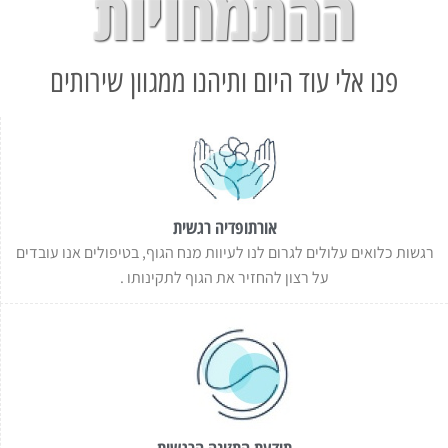
ההתמחויות
ניגודיות כהה
brightness_low
הוסף קו תחתון לקישורים
format_underlined
פנו אלי עוד היום ותיהנו ממגוון שירותים
סמן קישורים
font_download
לאפס את כל האפשרויות
cached
השארת משוב
הצהרת נגישות
אורתופדיה רגשית
רגשות כלואים עלולים לגרום לנו לעיוות מנח הגוף, בטיפולים אנו עובדים
על רצון להחזיר את הגוף לתקינותו .
תודעת התזונה הרגשית