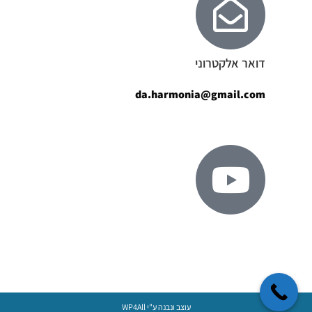
דואר אלקטרוני
da.harmonia@gmail.com
ערוץ יוטיוב
עוצב ונבנה ע"י
WP4All