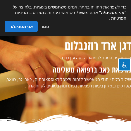
כדי לשפר את החוויה באתר, אנחנו משתמשים בעוגיות. בלחיצה על
“אני מסכים/ה”
אתה מאשר/ת שימוש בעוגיות כמפורט ב
מדיניות
הפרטיות
.
סגור
אני מסכים/ה
השבת את ההבזקים
visibility_off
דגן ארד רוזנבלום
ניווט במקלדת
keyboard
סמן כותרות
title
בוגרת בית הספר לרפואה הדסה עין כרם
צבע רקע
settings
מרפאת כאב ברפואה משלימה
זום (הקטנה)
zoom_out
שילוב כלים ייחודי המאפשר לזהות ולטפל באוסטאופתיה , כאבי גב, צוואר,
זום (הגדלה)
zoom_in
מפרקים ובמגוון בעיות רפואיות בפתרונות בטוחים לטווח ארוך.
הקטנת גופן
remove_circle_outline
הגדלת גופן
add_circle_outline
גופן קריא
spellcheck
ניגודיות בהירה
brightness_high