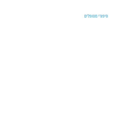
סיפורי מטופלים
חגורת כתפיים
כף לחיות ללא כאב
פגיעה בעצב הצוואר
כאבים בזמן היריון
כאבים בגב עליון