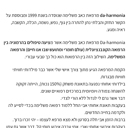
ניגודיות כהה
brightness_low
הוסף קו תחתון לקישורים
format_underlined
da-harmonia
מרפאת כאב משלימה שנוסדה בשנת 1999 ומבוססת על
סמן קישורים
font_download
הקשר החזק והבלתי נתן להתרה בין גוף, נפש, נשמה, הכלה, הקשבה,
ראיה ומגע.
לאפס את כל האפשרויות
cached
Da-harmonia מרפאת כאב משלימה אשר מ
ציעה טיפולים בהרמוניה בין
השארת משוב
הרפואה הקונבנציונלית (עולם חומרי ומתועש שבו אנו חיים) והרפואה
הצהרת נגישות
המשלימה.
השילוב הזה בין הרפואות הוא כול כך טבעי עבורי.
הקמת המרפאה הגיע מתוך צורך אישי שלי אשר כבר מילדותי חוויתי
חוויות מבגרות.
בילדותי אחותי נפגעה בתאונת משחק (150% נכות), הייתה זקוקה
להשגחה צמודה ויומיומית במרכזים רפואיים שונים.
דבר אשר גרם לי לגדול ללא הורי לצדי.
בעקבות תאונת אחותי אבי החל ללמוד רפואה משלימה בכדי לסייע לה
ולקדמה בחייה החדשים.
ברבות הזמן אבי חלה בסרטן ולא מצא מרפא לעצמו – יהי זכרו ברוך.
בעקבות אירועי אחותי ואבי, אמי עברה אירוע מוחי קל, דבר אשר גם עמו