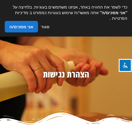
כדי לשפר את החוויה באתר, אנחנו משתמשים בעוגיות. בלחיצה על
“אני מסכים/ה”
אתה מאשר/ת שימוש בעוגיות כמפורט ב
מדיניות
הפרטיות
.
סגור
אני מסכים/ה
השבת את ההבזקים
visibility_off
ניווט במקלדת
keyboard
סמן כותרות
title
צבע רקע
settings
הצהרת נגישות
זום (הקטנה)
zoom_out
זום (הגדלה)
zoom_in
הקטנת גופן
remove_circle_outline
הגדלת גופן
add_circle_outline
גופן קריא
spellcheck
ניגודיות בהירה
brightness_high