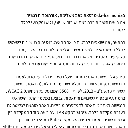
ניגודיות כהה
brightness_low
הוסף קו תחתון לקישורים
format_underlined
בda-harmonia מרפאת כאב משלימה , אורתופדיה רגשית
סמן קישורים
font_download
אנו רואים חשיבות רבה במתן שירות שוויוני, נגיש ומקצועי לכלל
לקוחותינו.
לאפס את כל האפשרויות
cached
בהתאם, אנו שואפים להבטיח כי אתר האינטרנט יהיה נגיש ונוח לשימוש
השארת משוב
לכלל המשתמשים ולמשתמשים בעלי מוגבלות בפרט. על כן, אנו
הצהרת נגישות
משקיעים מאמצים ומשאבים רבים בביצוע התאמות הנגישות הנדרשות
באופן שיאפשר חווית גלישה נוחה יותר עבור אנשים עם מוגבלויות.
מידע על נגישות האתר: האתר פועל כמיטב יכולתו על מנת לעמוד
בדרישות תקנות שוויון זכויות לאנשים עם מוגבלות (התאמת נגישות
לשירות), תשע"ג – 2013, לפי ת"י 5568 המבוסס על הנחיותWCAG 2.0 ,
ברמת AA ובכפוף לשינויים והתאמות שבוצעו במסמך התקן הישראלי.
הנגישות באתר מותאמת לדפדפנים מובילים. האתר מותאם לגלישה גם
בעזרת מקלדת בלבד. שימוש במקש TAB יעביר את מוקד המקלדת בין
עצמים שונים בעמוד ולחיצה על מקש הEnter תאפשר לבחור בין
האפשרויות השונות. כדי לנווט אחורה יש ללחוץ על צירוף המקשים shift +