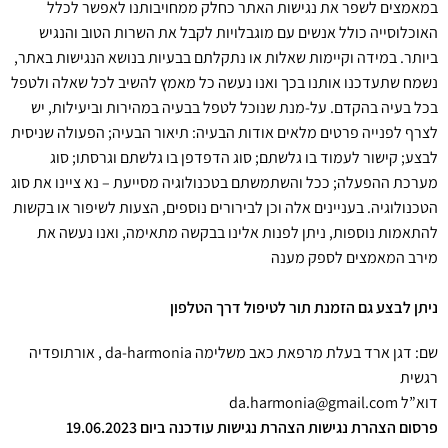
במאמצים לשפר את נגישות האתר כחלק ממחויבותנו לאפשר לכלל
האוכלוסייה כולל אנשים עם מוגבלויות לקבל את השרות הטוב והנגיש
ביותר. במידה וקיימות שאלות או נתקלתם בבעיות בנושא הנגישות באתר,
נשמח שתעדכנו אותנו בכך ואנו נעשה כל מאמץ להשיב לכל שאלה ולטפל
בכל בעיה בהקדם. על-מנת שנוכל לטפל בבעיה במהירות וביעילות, יש
לצרף לפנייה פרטים מלאים אודות הבעיה: תיאור הבעיה; הפעולה שניסית
לבצע; קישור לעמוד בו גלשתם; סוג הדפדפן בו גלשתם וגרסתו; סוג
מערכת ההפעלה; ככל והשתמשתם בטכנולוגיה מסייעת – נא ציינו את סוג
הטכנולוגיה. בעניינים אלה וכן לבירורים נוספים, הצעות לשיפור או בקשות
להתאמות נוספות, ניתן לפנות אלינו בבקשה מתאימה, ואנו נעשה את
מירב המאמצים לספק מענה
ניתן לבצע גם הזמנת תור לטיפול דרך הטלפון
שם: דגן ארד בעלת מרפאת כאב משלימה da-harmonia , אורתופדיה
רגשית
דוא”ל da.harmonia@gmail.com
פרסום הצהרת נגישות הצהרת נגישות עודכנה ביום 19.06.2023