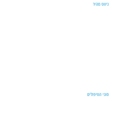
ניווט מהיר
דף הבית
אודות
תעודות
מאמרים
סיפורי מטופלים
הצהרת נגישות
הצהרת פרטיות
צרו קשר
סוגי הטיפולים
אורטופדיה רגשית
תודעת התזונה הרגשית
דיקור סיני