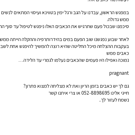
במפגש הראשון, עבדנו על הגב ורגל ימין בטווינא ועיסוי המתאים לנשים
ממש גדולה.
סיכמנו שבכול פעם שתרגיש את הכאבים האלו ניפגש לטיפול עד סוף ההיר
לאחר שבוע נפגשנו שוב הפעם במים בהידרותרפיה וההקלה הייתה ממש פ
בעקבות ההצלחה מיכל החליטה שהיא רוצה להמשיך להיפגש אחת לשבוע 
כאבים ממש
נמוכה ואפילו היו פעמים שהכאבים נעלמו לגמרי עד הלידה…
pragnant
גם לך יש כאבים בזמן הריון ואת לא מצליחה למצוא פתרון?
חייגי אלינו 052-8898695 או צרי איתנו קשר
נשמח לעזור לך..
כאבי גב צוואר
מיכאל בן 45 הגיע אלי עם כאבי גב וצוואר די חזקים וסיפר לי
שהוא עובד בחברת חשמל וסוחב כבלים מאוד כבדים ועובד
בישיבה 
עבודה פיזית קשה. לפני כשבועיים כשסחב את הכבל...
למרפאת