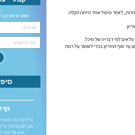
זק
 הרות, לאחר טיפול אחד הייתה הקלה
השאר פרטים
וקבל י
יון.
לאים לפי דבריה של מיכל.
עד סוף ההיריון בכדי לשמור על רמת
סיפו
חגורת כתפיים
כף ל
דורון כבן 32 נשואי + .3 מתגורר בבקעת הירדן. עובד בהייטק
מול מחשב רוב שעות היום. תלונה עיקרית עמה הגיע
אגן, ישבן ובעיקר צד י
 כאב משלימה: כאב בחגורת הכתפיים והצוואר עם
הגיע אלי אחרי ט