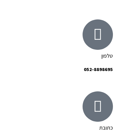
טלפון
052-8898695
ם
כתובת