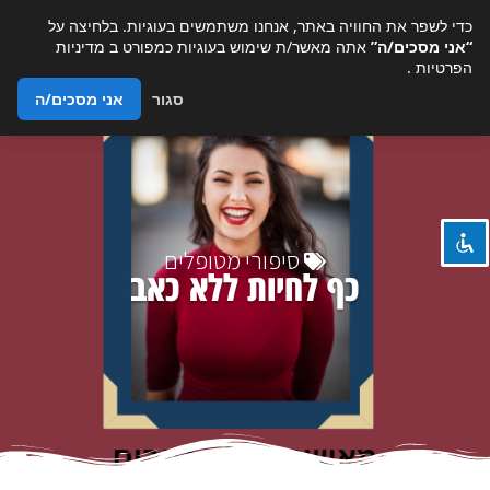
כדי לשפר את החוויה באתר, אנחנו משתמשים בעוגיות. בלחיצה על
“אני מסכים/ה”
אתה מאשר/ת שימוש בעוגיות כמפורט ב
מדיניות
הפרטיות
.
סגור
אני מסכים/ה
השבת את ההבזקים
visibility_off
ניווט במקלדת
keyboard
סמן כותרות
title
צבע רקע
settings
סיפורי מטופלים
כף לחיות ללא כאב
זום (הקטנה)
zoom_out
זום (הגדלה)
zoom_in
הקטנת גופן
remove_circle_outline
הגדלת גופן
add_circle_outline
גופן קריא
spellcheck
ניגודיות בהירה
brightness_high