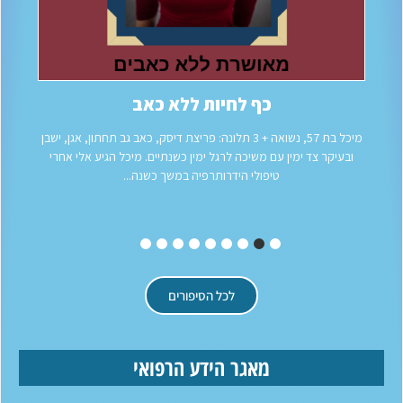
כף לחיות ללא כאב
מיכל בת 57, נשואה + 3 תלונה: פריצת דיסק, כאב גב תחתון, אגן, ישבן
ובעיקר צד ימין עם משיכה לרגל ימין כשנתיים. מיכל הגיע אלי אחרי
טיפולי הידרותרפיה במשך כשנה...
לכל הסיפורים
מאגר הידע הרפואי