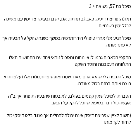
ניגודיות כהה
brightness_low
מיכל בת 57, נשואה + 3
הוסף קו תחתון לקישורים
format_underlined
תלונה: פריצת דיסק, כאב גב תחתון, אגן, ישבן ובעיקר צד ימין עם משיכה
סמן קישורים
font_download
לרגל ימין כשנתיים.
לאפס את כל האפשרויות
cached
מיכל הגיע אלי אחרי טיפולי הידרותרפיה במשך כשנה שהקל על הבעיה אך
השארת משוב
לא פתר אותה.
הצהרת נגישות
התקפי הכאבים גרמו ל: אי נוחות ותסכול נוראי ויחד עם התחושות האלו
התלוותה העצבנות וחוסר השקט.
מיכל הסבירה לי שהיא אדם מאוד שמח ואופטימי ותכונות אלו נעלמו והיא
רוצה אותם בחזה בכול מאודה.
הסברתי למיכל שאין קסמים בעולם, לא בטוח שהבעיה תיפתר אך ב"ה
אעשה כול דבר בטיפול שיוכל להקל על הכאב.
(חשוב לציין שפריצת דיסק אינה יכולה להחלים אך מנגד בלט דיסק יכול
לחזור לקדמותו