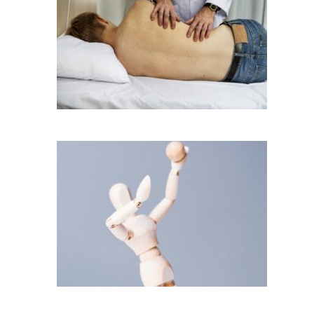
כאב ראש וגב תחתון
כאב גב, חגורת כתפיים ורגלים