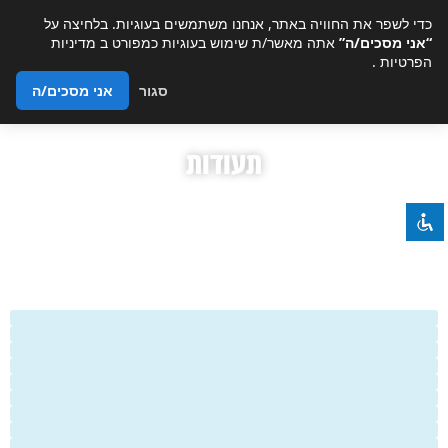
כדי לשפר את החוויה באתר, אנחנו משתמשים בעוגיות. בלחיצה על
“אני מסכים/ה”
אתה מאשר/ת שימוש בעוגיות כמפורט ב
מדיניות
הפרטיות
.
סגור
אני מסכים/ה
השבת את ההבזקים
visibility_off
ניווט במקלדת
keyboard
תעודות
סמן כותרות
title
צבע רקע
settings
זום (הקטנה)
zoom_out
זום (הגדלה)
zoom_in
הקטנת גופן
remove_circle_outline
הגדלת גופן
add_circle_outline
גופן קריא
spellcheck
ניגודיות בהירה
brightness_high