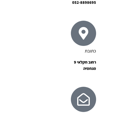
052-8898695
כתובת
רחוב חקלאי 9
מנחמיה