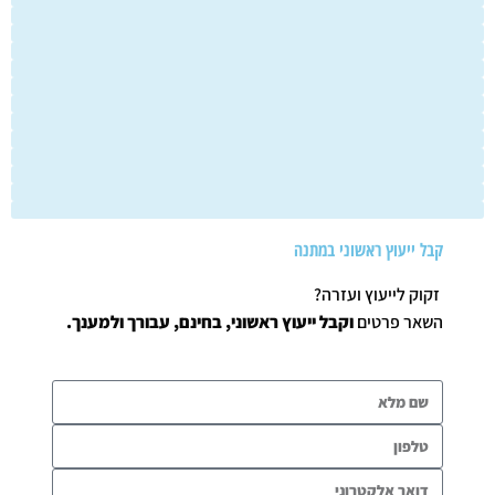
ניגודיות כהה
brightness_low
הוסף קו תחתון לקישורים
format_underlined
סמן קישורים
font_download
לאפס את כל האפשרויות
cached
השארת משוב
הצהרת נגישות
קבל ייעוץ ראשוני במתנה
זקוק לייעוץ ועזרה?
השאר פרטים
וקבל ייעוץ ראשוני, בחינם, עבורך ולמענך.