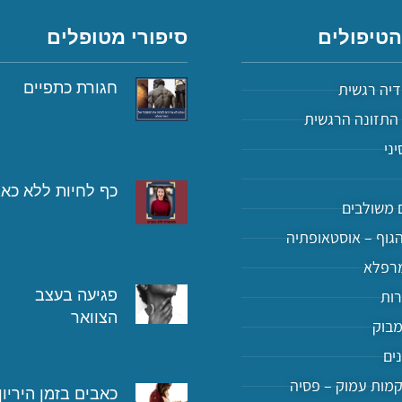
הטיפולים
סיפורי מטופלים
דיה רגשית
חגורת כתפיים
התזונה הרגשית
יני
כף לחיות ללא כא
 משולבים
גוף – אוסטאופתיה
רפלא
פגיעה בעצב
רות
הצוואר
מבוק
נים
קמות עמוק – פסיה
כאבים בזמן היריון