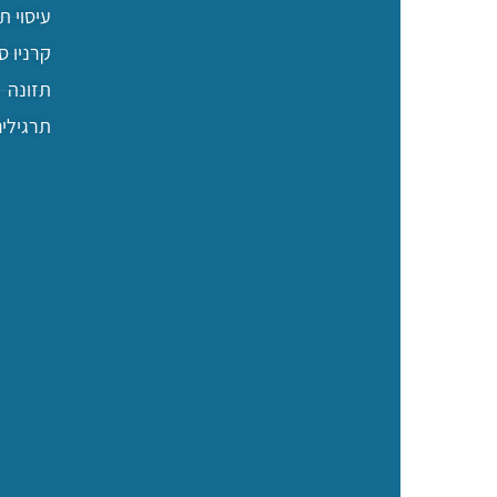
עיסוי ת
קרניו 
תזונה
תרגילים