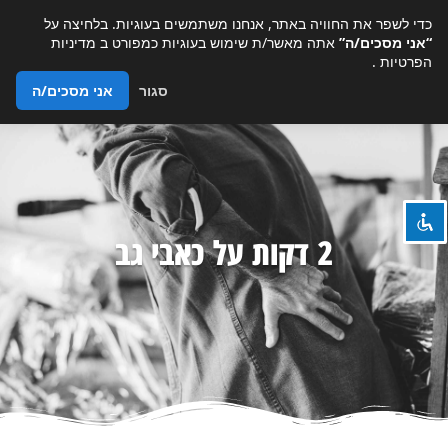
כדי לשפר את החוויה באתר, אנחנו משתמשים בעוגיות. בלחיצה על
“אני מסכים/ה”
אתה מאשר/ת שימוש בעוגיות כמפורט ב
מדיניות
הפרטיות
.
סגור
אני מסכים/ה
השבת את ההבזקים
visibility_off
ניווט במקלדת
keyboard
סמן כותרות
title
צבע רקע
settings
2 דקות על כאבי גב
זום (הקטנה)
zoom_out
זום (הגדלה)
zoom_in
הקטנת גופן
remove_circle_outline
הגדלת גופן
add_circle_outline
גופן קריא
spellcheck
ניגודיות בהירה
brightness_high