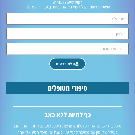
זקוק לייעוץ ועזרה?
השאר פרטים
וקבל ייעוץ ראשוני, בחינם, עבורך ולמענך.
שלח פרטים
סיפורי מטופלים
כף לחיות ללא כאב
מיכל בת 57, נשואה + 3 תלונה: פריצת דיסק, כאב גב תחתון, אגן, ישבן
ובעיקר צד ימין עם משיכה לרגל ימין כשנתיים. מיכל הגיע אלי אחרי