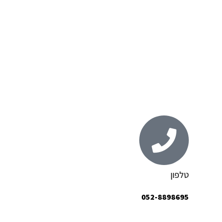
כאבי רגלים חזקים ומעט ורידים
בולטים
כאב ראש וגב תחתון
כאב גב, חגורת כתפיים ורגלים
טלפון
052-8898695