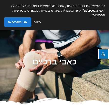
כדי לשפר את החוויה באתר, אנחנו משתמשים בעוגיות. בלחיצה על
“אני מסכים/ה”
אתה מאשר/ת שימוש בעוגיות כמפורט ב
מדיניות
הפרטיות
.
סגור
אני מסכים/ה
השבת את ההבזקים
visibility_off
ניווט במקלדת
keyboard
סמן כותרות
title
צבע רקע
settings
כאבי ברכיים
זום (הקטנה)
zoom_out
זום (הגדלה)
zoom_in
הקטנת גופן
remove_circle_outline
הגדלת גופן
add_circle_outline
גופן קריא
spellcheck
ניגודיות בהירה
brightness_high