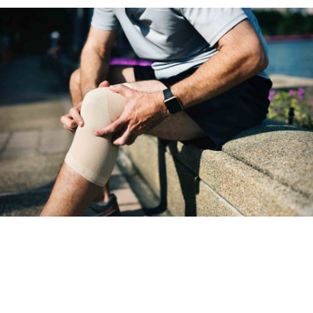
ניגודיות כהה
brightness_low
הוסף קו תחתון לקישורים
format_underlined
סמן קישורים
font_download
לאפס את כל האפשרויות
cached
השארת משוב
הצהרת נגישות