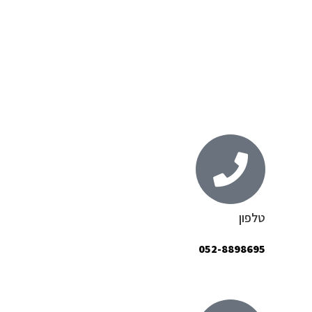
כאב ראש וגב תחתון
כאב גב, חגורת כתפיים
ורגלים
טלפון
052-8898695